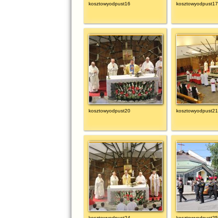
kosztowyodpust16
kosztowyodpust17
kosztowyodpust20
kosztowyodpust21
kosztowyodpust24
kosztowyodpust25