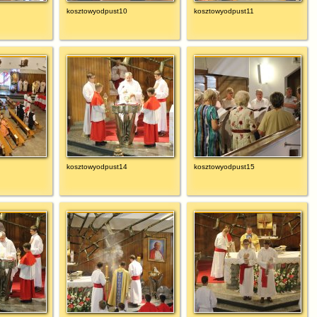
kosztowyodpust10
kosztowyodpust11
kosztowyodpust14
kosztowyodpust15