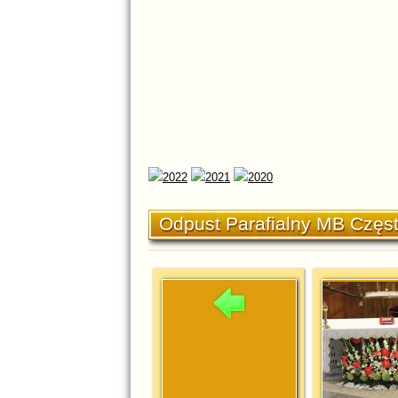
Odpust Parafialny MB Częs