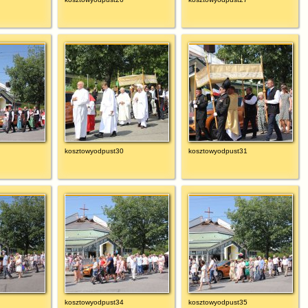
kosztowyodpust30
kosztowyodpust31
kosztowyodpust34
kosztowyodpust35