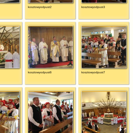
kosztowyodpust2
kosztowyodpust3
kosztowyodpust6
kosztowyodpust7