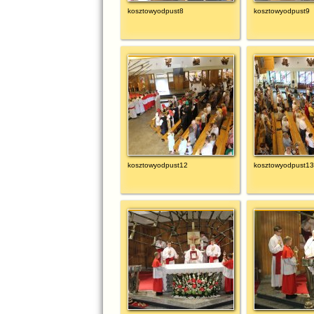
kosztowyodpust8
kosztowyodpust9
kosztowyodpust12
kosztowyodpust13