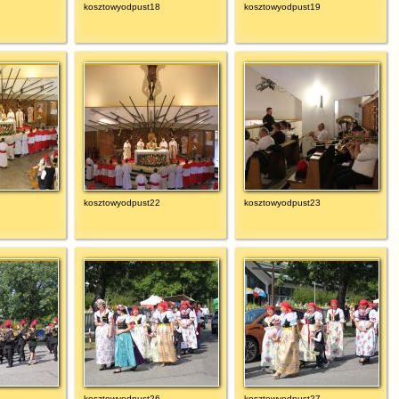
kosztowyodpust18
kosztowyodpust19
kosztowyodpust22
kosztowyodpust23
kosztowyodpust26
kosztowyodpust27