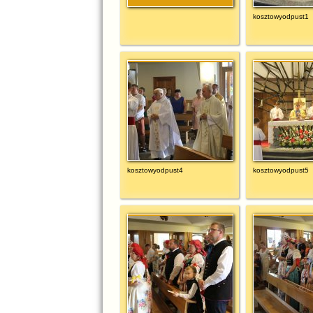
kosztowyodpust1
kosztowyodpust4
kosztowyodpust5