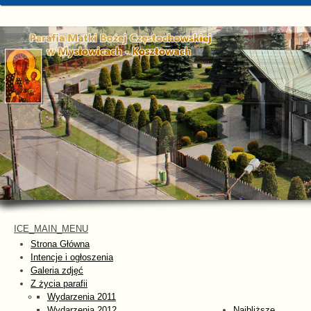
ICE_MAIN_MENU
Strona Główna
Intencje i ogłoszenia
Galeria zdjęć
Z życia parafii
Wydarzenia 2011
Wydarzenia 2012
Najbliższe