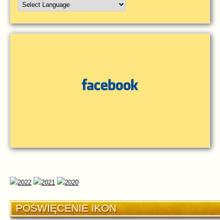
POŚWIĘCENIE IKON