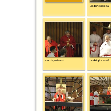
urodzinyksbrom1
urodzinyksbrom4
urodzinyksbrom5