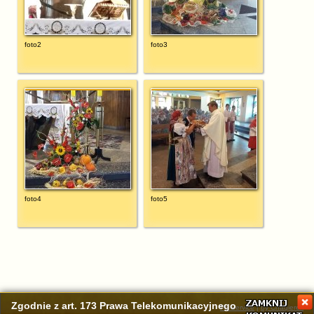
foto2
foto3
foto4
foto5
Zgodnie z art. 173 Prawa Telekomunikacyjnego
Pc Service
|
by Chaqierek