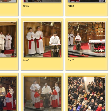
foto2
foto3
foto6
foto7