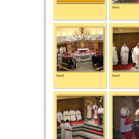
foto1
foto4
foto5