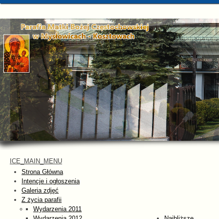
ICE_MAIN_MENU
Strona Główna
Intencje i ogłoszenia
Galeria zdjęć
Z życia parafii
Wydarzenia 2011
Wydarzenia 2012
Najbliższe